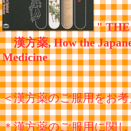
" THE
漢方薬, How the Japanese 
Medicine
＜漢方薬のご服用をお考
＊漢方薬のご服用に関し