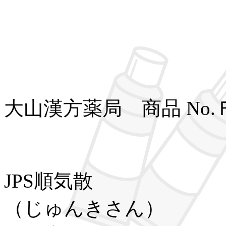
大山漢方薬局 商品 No
JPS順気散
（じゅんきさん）