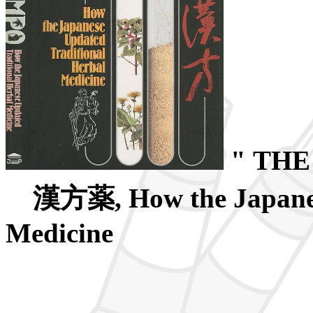
" THE
漢方薬, How the Japanese 
Medicine