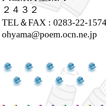
２４３２
TEL＆FAX : 0283-22-1574
ohyama@poem.ocn.ne.jp