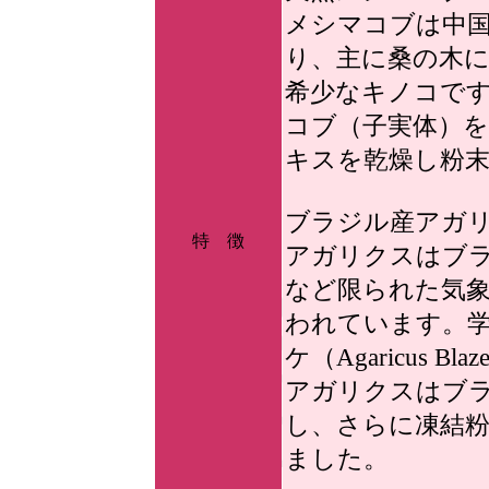
メシマコブは中
り、主に桑の木
希少なキノコで
コブ（子実体）を
キスを乾燥し粉
ブラジル産アガ
特 徴
アガリクスはブ
など限られた気
われています。
ケ（Agaricus B
アガリクスはブ
し、さらに凍結
ました。