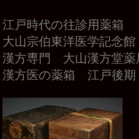
江戸時代の往診用薬箱
大山宗伯東洋医学記念館
漢方専門 大山漢方堂薬
漢方医の薬箱 江戸後期