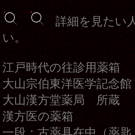
詳細を見たい人
い。
江戸時代の往診用薬箱
大山宗伯東洋医学記念館
大山漢方堂薬局 所蔵
漢方医の薬箱
一段：古薬具在中（薬匙