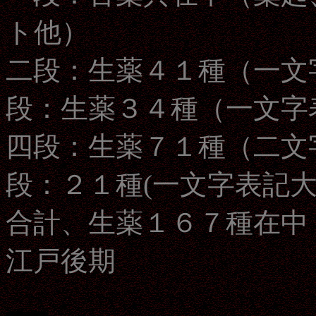
ト他）
二段：生薬４１種（一文
段：生薬３４種（一文字
四段：生薬７１種（二文
段：２１種(一文字表記
合計、生薬１６７種在中
江戸後期