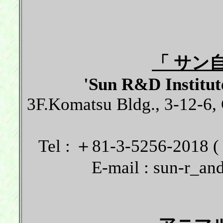
「 サン
'Sun R&D Institut
3F.Komatsu Bldg., 3-12-6,
Tel : ＋81-3-5256-2018 (
E-mail : sun-r_a