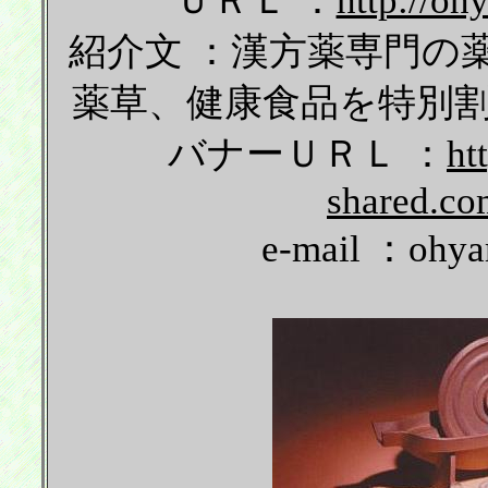
ＵＲＬ ：
http://o
紹介文 ：漢方薬専門の
薬草、健康食品を特別
バナーＵＲＬ ：
ht
shared.co
e-mail ：ohya