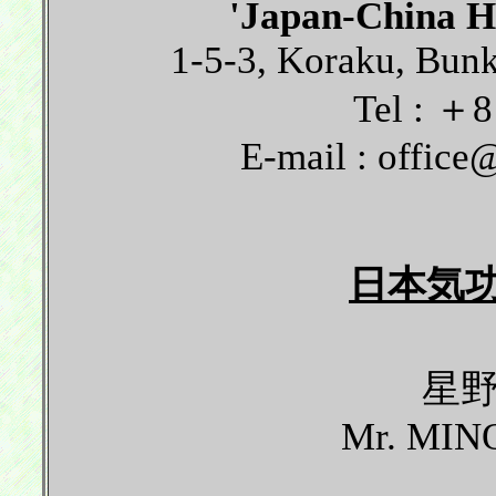
'Japan-China H
1-5-3, Koraku, Bu
Tel : ＋
E-mail : office
日本気
星野
Mr. MI