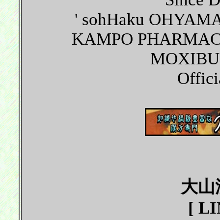
' sohHaku OHYAMA
KAMPO PHARMACY
MOXIBU
Offici
大山
[ L