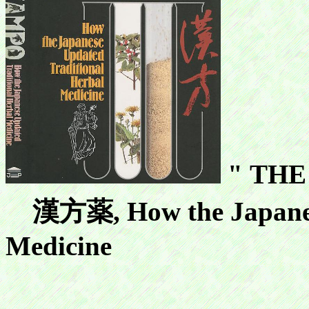
" THE
漢方薬, How the Japanese 
Medicine