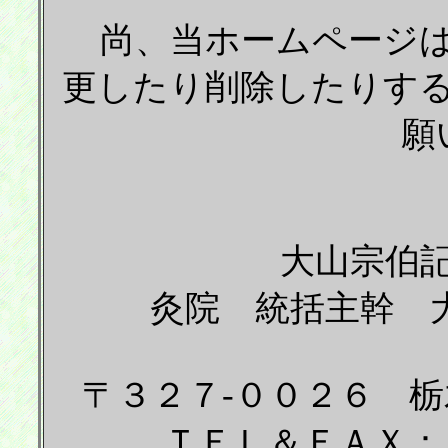
尚、当ホームページは
更したり削除したりす
願
大山宗伯記念・大
灸院 統括主幹 
〒３２７-００２６ 
ＴＥＬ＆ＦＡＸ：