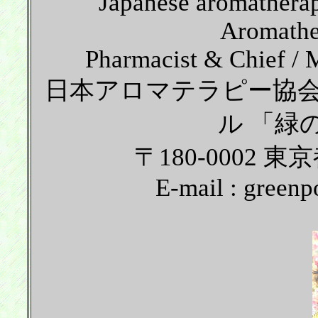
Japanese aromatherap
Aromather
Pharmacist & Chief 
日本アロマテラピー協
ル 「緑
〒180-0002
E-mail : greenp