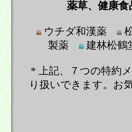
薬草、健康食
ウチダ和漢薬
製薬
建林松
* 上記、７つの特約
り扱いできます。お