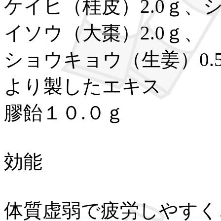
ケイヒ（桂皮）2.0ｇ、
イソウ（大棗）2.0ｇ、
ショウキョウ（生姜）0.
より製したエキス
膠飴１０.０ｇ
効能
体質虚弱で疲労しやすく