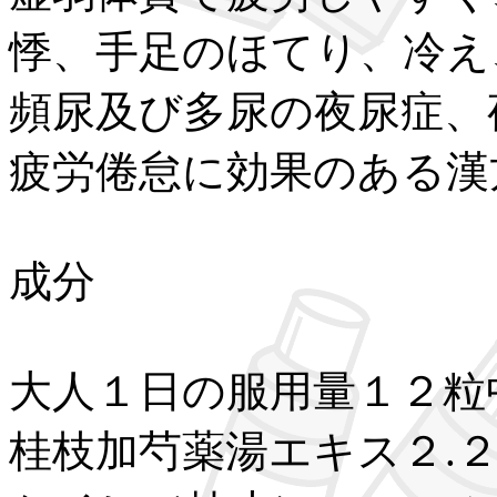
悸、手足のほてり、冷え
頻尿及び多尿の夜尿症、
疲労倦怠に効果のある漢
成分
大人１日の服用量１２粒
桂枝加芍薬湯エキス２.