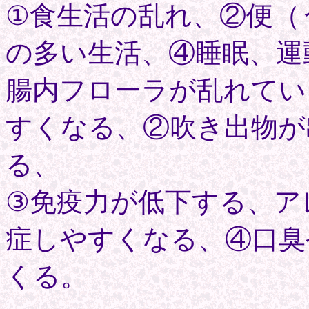
①食生活の乱れ、②便（
の多い生活、④睡眠、運
腸内フローラが乱れてい
すくなる、②吹き出物が
る、
③免疫力が低下する、ア
症しやすくなる、④口臭
くる。