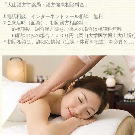
「大山漢方堂薬局：漢方健康相談料金」
①電話相談、インターネットメール相談：無料
②ご来店時（面談）、初回漢方相談料：
a)相談後、調合漢方薬をご購入の場合は相談料無料
b)相談のみの場合７０００円（岡山大学医学博士大山博
＊初回相談は、詳細な情報（症状・体質を把握）を必要とし