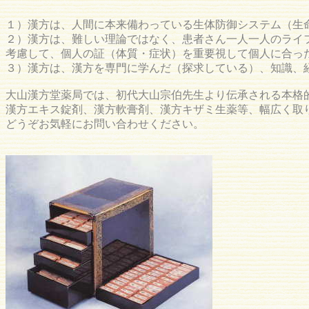
１）漢方は、人間に本来備わっている生体防御システム（生
２）漢方は、難しい理論ではなく、患者さん一人一人のライ
考慮して、個人の証（体質・症状）を重要視して個人に合っ
３）漢方は、漢方を専門に学んだ（探求している）、知識、
大山漢方堂薬局では、初代大山宗伯先生より伝承される本格
漢方エキス錠剤、漢方軟膏剤、漢方キザミ生薬等、幅広く取
どうぞお気軽にお問い合わせください。