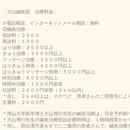
「大山鍼灸院 治療料金」
①電話相談、インターネットメール相談：無料
②鍼灸治療：
初診料：２０００
再診料：１０００
はり治療：３５００以上
きゅう治療：３５００円以上
マッサージ治療：３５００円以上
はりきゅう併用：４０００円以上
はりきゅうマッサージ併用：５０００円以上
特別治療：６０００円以上
時間外治療：１０００円加算
往診料：２０００円加算（２ｋｍ以内）
＊但し、２ｋｍ以上は、そのつど、患者さんのご容態等によ
文書料：２０００円
＊岡山大学医学博士大山博行先生の鍼灸治療は、完全予約制
＊大山博行先生の鍼灸治療初診診療時間は、１時間程度かか
＊但し、調合漢方薬をすでにご服用の患者さんで、鍼灸治療