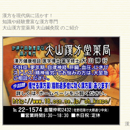
漢方を現代病に活かす！
知識や経験豊富な漢方専門
大山漢方堂薬局 大山鍼灸院 のご紹介
漢方