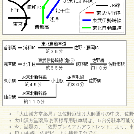
「大山漢方堂薬局」は佐野厄除け大師通りの中央、佐野
大山漢方堂薬局 お客様専用駐車場は、５台分駐車可能
今、話題の、「佐野プレミアムアウトレット」より、車
JR 両毛線「佐野駅」より徒歩７分です。